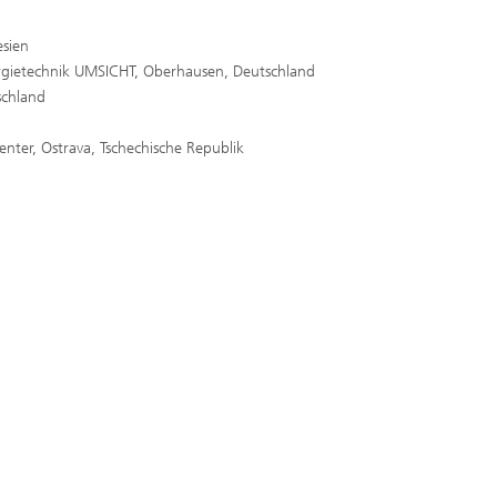
esien
nergietechnik UMSICHT, Oberhausen, Deutschland
schland
enter, Ostrava, Tschechische Republik