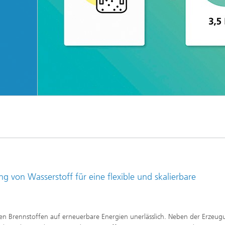
Kosten- und ressourceneffiziente Speicherung von Wasserstoff
ng von Wasserstoff für eine flexible und skalierbare
silen Brennstoffen auf erneuerbare Energien unerlässlich. Neben der Erzeu