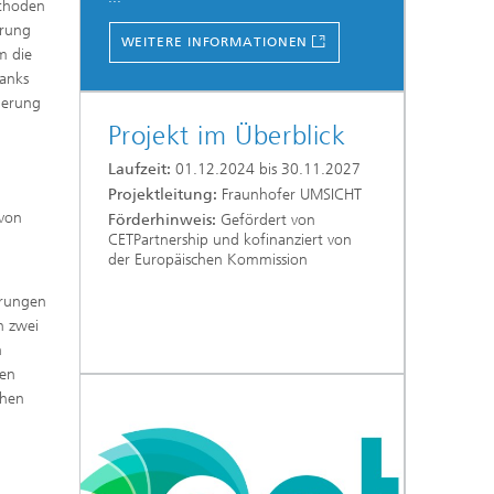
ethoden
erung
WEITERE INFORMATIONEN
m die
tanks
herung
Projekt im Überblick
Laufzeit:
01.12.2024 bis 30.11.2027
Projektleitung:
Fraunhofer UMSICHT
 von
Förderhinweis:
Gefördert von
CETPartnership und kofinanziert von
der Europäischen Kommission
erungen
n zwei
n
den
chen